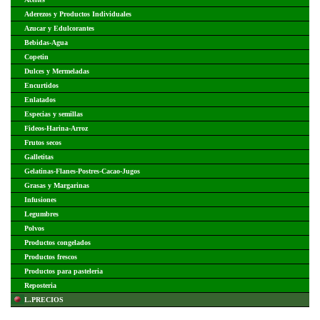
Aderezos y Productos Individuales
Azucar y Edulcorantes
Bebidas-Agua
Copetin
Dulces y Mermeladas
Encurtidos
Enlatados
Especias y semillas
Fideos-Harina-Arroz
Frutos secos
Galletitas
Gelatinas-Flanes-Postres-Cacao-Jugos
Grasas y Margarinas
Infusiones
Legumbres
Polvos
Productos congelados
Productos frescos
Productos para pasteleria
Reposteria
L.PRECIOS