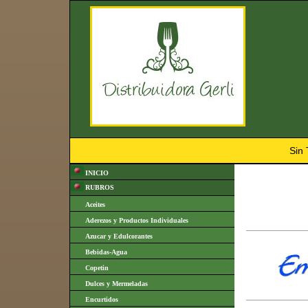
Sin
INICIO
RUBROS
Aceites
Aderezos y Productos Individuales
Azucar y Edulcorantes
Bebidas-Agua
Copetin
Dulces y Mermeladas
Encurtidos