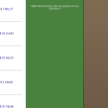
CHIPA TRADICIONAL (PAN DE QUESO) X 5 KG
$ 7.901,57
$ 99.838,14
$ 54.114,93
$ 23.542,31
$ 3.136,82
$ 35.750,46