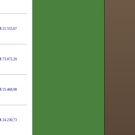
$ 21.555,07
$ 73.072,29
$ 55.468,98
$ 24.230,73