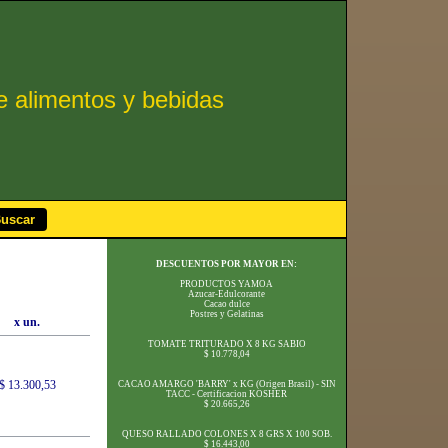
de alimentos y bebidas
DESCUENTOS POR MAYOR EN:
PRODUCTOS YAMOA
Azucar-Edulcorante
Cacao dulce
Postres y Gelatinas
x un.
TOMATE TRITURADO X 8 KG SABIO
$ 10.778,04
$ 13.300,53
CACAO AMARGO 'BARRY' x KG (Origen Brasil) - SIN
TACC - Certificacion KOSHER
$ 20.665,26
QUESO RALLADO COLONES X 8 GRS X 100 SOB.
$ 16.443,00